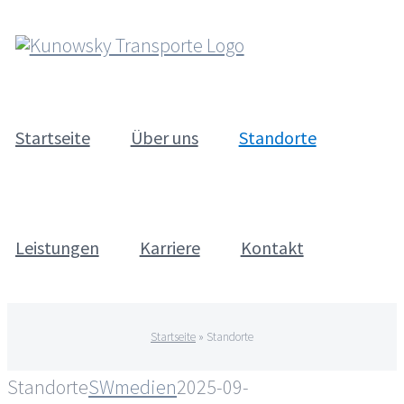
Zum
Inhalt
springen
Startseite
Über uns
Standorte
Leistungen
Karriere
Kontakt
Startseite
»
Standorte
Standorte
SWmedien
2025-09-